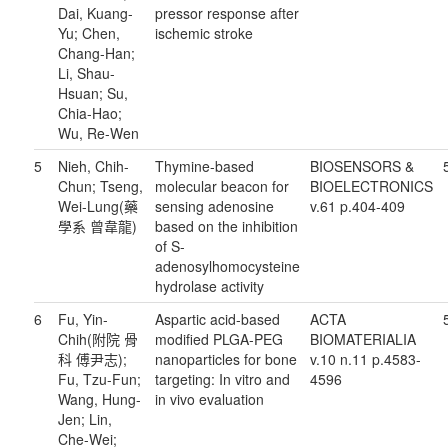
Dai, Kuang-
pressor response after
Yu; Chen,
ischemic stroke
Chang-Han;
Li, Shau-
Hsuan; Su,
Chia-Hao;
Wu, Re-Wen
5
Nieh, Chih-
Thymine-based
BIOSENSORS &
Chun; Tseng,
molecular beacon for
BIOELECTRONICS
Wei-Lung(藥
sensing adenosine
v.61 p.404-409
學系 曾韋龍)
based on the inhibition
of S-
adenosylhomocysteine
hydrolase activity
6
Fu, Yin-
Aspartic acid-based
ACTA
Chih(附院 骨
modified PLGA-PEG
BIOMATERIALIA
科 傅尹志);
nanoparticles for bone
v.10 n.11 p.4583-
Fu, Tzu-Fun;
targeting: In vitro and
4596
Wang, Hung-
in vivo evaluation
Jen; Lin,
Che-Wei;