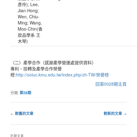
彥伶); Lee,
Jian-Hong;
Wen, Chiu-
Ming; Wang,
Moo-Chin(香
妝品學系 王
木琴)
（二）產學合作（感謝產學營運處提供資料）
專利、技轉及產學合作榮譽
榜:
http://ooiuc.kmu.edu.tw/index.php/zh-TW/榮譽榜
回第0028期主頁
分類:
第28期
←
較舊的文章
較新的文章
→
文
章
導
近期文章