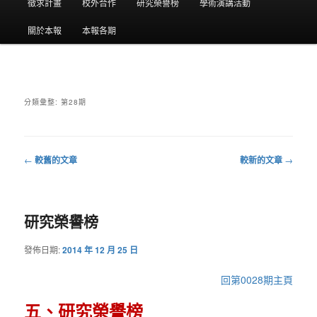
要
徵求計畫
校外合作
研究榮譽榜
學術演講活動
選
關於本報
本報各期
單
分類彙整:
第28期
←
較舊的文章
較新的文章
→
文
章
導
研究榮譽榜
覽
發佈日期:
2014 年 12 月 25 日
回第0028期主頁
五、研究榮譽榜