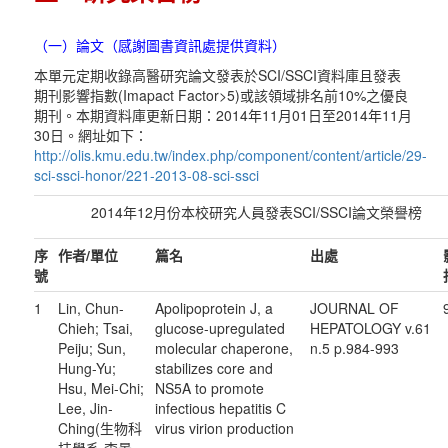
（一）論文（感謝圖書資訊處提供資料）
本單元定期收錄高醫研究論文發表於SCI/SSCI資料庫且發表
期刊影響指數(Imapact Factor>5)或該領域排名前10%之優良
期刊。本期資料庫更新日期：2014年11月01日至2014年11月
30日。網址如下：
http://olis.kmu.edu.tw/index.php/component/content/article/29-
sci-ssci-honor/221-2013-08-sci-ssci
2014年12月份本校研究人員發表SCI/SSCI論文榮譽榜
序
作者
/
單位
篇名
出處
號
1
Lin, Chun-
Apolipoprotein J, a
JOURNAL OF
Chieh; Tsai,
glucose-upregulated
HEPATOLOGY v.61
Peiju; Sun,
molecular chaperone,
n.5 p.984-993
Hung-Yu;
stabilizes core and
Hsu, Mei-Chi;
NS5A to promote
Lee, Jin-
infectious hepatitis C
Ching(生物科
virus virion production
技學系 李景