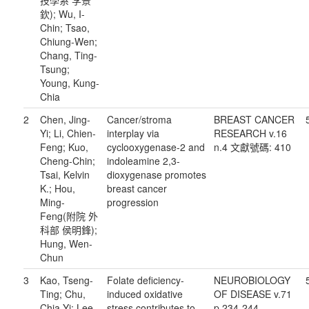
欽); Wu, I-
Chin; Tsao,
Chiung-Wen;
Chang, Ting-
Tsung;
Young, Kung-
Chia
2
Chen, Jing-
Cancer/stroma
BREAST CANCER
Yi; Li, Chien-
interplay via
RESEARCH v.16
Feng; Kuo,
cyclooxygenase-2 and
n.4 文獻號碼: 410
Cheng-Chin;
indoleamine 2,3-
Tsai, Kelvin
dioxygenase promotes
K.; Hou,
breast cancer
Ming-
progression
Feng(附院 外
科部 侯明鋒);
Hung, Wen-
Chun
3
Kao, Tseng-
Folate deficiency-
NEUROBIOLOGY
Ting; Chu,
induced oxidative
OF DISEASE v.71
Chia-Yi; Lee,
stress contributes to
p.234-244