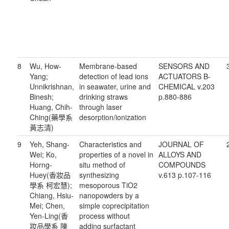
8
Wu, How-
Membrane-based
SENSORS AND
Yang;
detection of lead ions
ACTUATORS B-
Unnikrishnan,
in seawater, urine and
CHEMICAL v.203
Binesh;
drinking straws
p.880-886
Huang, Chih-
through laser
Ching(藥學系
desorption/ionization
黃志清)
9
Yeh, Shang-
Characteristics and
JOURNAL OF
Wei; Ko,
properties of a novel in
ALLOYS AND
Horng-
situ method of
COMPOUNDS
Huey(香妝品
synthesizing
v.613 p.107-116
學系 柯宏慧);
mesoporous TiO2
Chiang, Hsiu-
nanopowders by a
Mei; Chen,
simple coprecipitation
Yen-Ling(香
process without
妝品學系 陳
adding surfactant