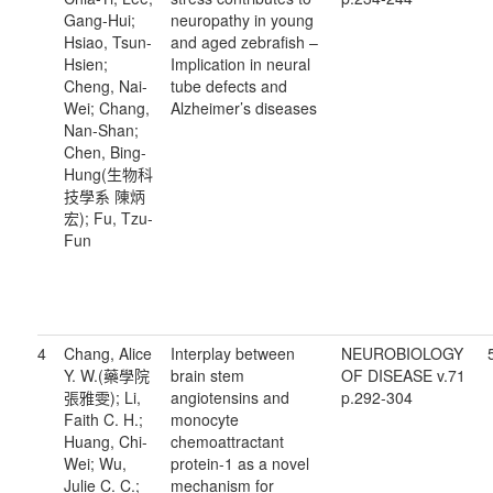
Gang-Hui;
neuropathy in young
Hsiao, Tsun-
and aged zebrafish –
Hsien;
Implication in neural
Cheng, Nai-
tube defects and
Wei; Chang,
Alzheimer’s diseases
Nan-Shan;
Chen, Bing-
Hung(生物科
技學系 陳炳
宏); Fu, Tzu-
Fun
4
Chang, Alice
Interplay between
NEUROBIOLOGY
Y. W.(藥學院
brain stem
OF DISEASE v.71
張雅雯); Li,
angiotensins and
p.292-304
Faith C. H.;
monocyte
Huang, Chi-
chemoattractant
Wei; Wu,
protein-1 as a novel
Julie C. C.;
mechanism for