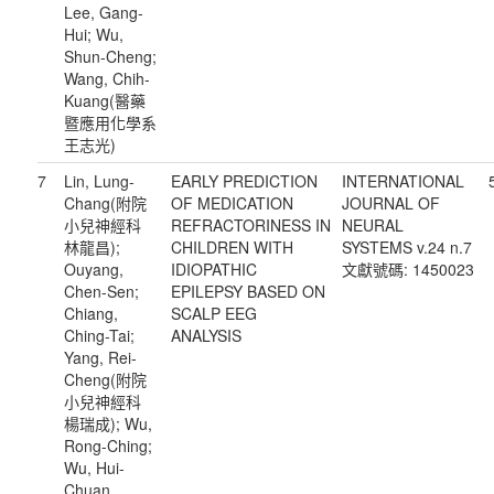
Lee, Gang-
Hui; Wu,
Shun-Cheng;
Wang, Chih-
Kuang(醫藥
暨應用化學系
王志光)
7
Lin, Lung-
EARLY PREDICTION
INTERNATIONAL
Chang(附院
OF MEDICATION
JOURNAL OF
小兒神經科
REFRACTORINESS IN
NEURAL
林龍昌);
CHILDREN WITH
SYSTEMS v.24 n.7
Ouyang,
IDIOPATHIC
文獻號碼: 1450023
Chen-Sen;
EPILEPSY BASED ON
Chiang,
SCALP EEG
Ching-Tai;
ANALYSIS
Yang, Rei-
Cheng(附院
小兒神經科
楊瑞成); Wu,
Rong-Ching;
Wu, Hui-
Chuan