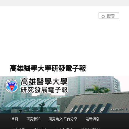
跳
跳
至
至
搜
主
輔
尋
要
助
內
內
容
容
高雄醫學大學研發電子報
首頁
研究新知
研究論文/平台分享
最新消息
主