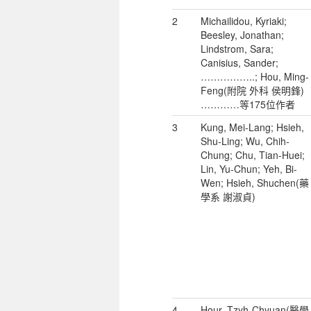
2
Michailidou, Kyriaki;
Beesley, Jonathan;
Lindstrom, Sara;
Canisius, Sander;
……………..; Hou, Ming-
Feng(附院 外科 侯明鋒)
…………等175位作者
3
Kung, Mei-Lang; Hsieh,
Shu-Ling; Wu, Chih-
Chung; Chu, Tian-Huei;
Lin, Yu-Chun; Yeh, Bi-
Wen; Hsieh, Shuchen(藥
學系 謝淑貞)
4
Hour, Tzyh-Chyuan(醫學