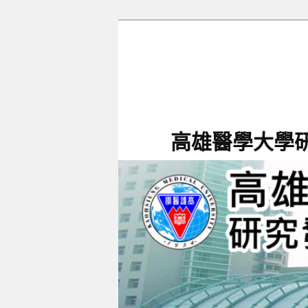
跳
跳
至
至
主
輔
要
助
內
內
容
容
高雄醫學大學