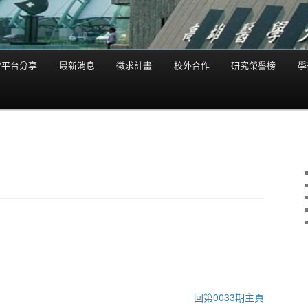
/平台分享
最新消息
徵求計畫
校外合作
研究榮譽榜
學
回第0033期主頁