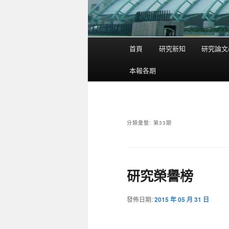
首頁
研究新知
研究論文
主
要
本報各期
選
單
分類彙整:
第33期
研究榮譽榜
發佈日期:
2015 年 05 月 31 日