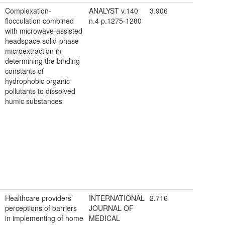
Complexation-
ANALYST v.140
3.906
flocculation combined
n.4 p.1275-1280
with microwave-assisted
headspace solid-phase
microextraction in
determining the binding
constants of
hydrophobic organic
pollutants to dissolved
humic substances
Healthcare providers’
INTERNATIONAL
2.716
perceptions of barriers
JOURNAL OF
in implementing of home
MEDICAL