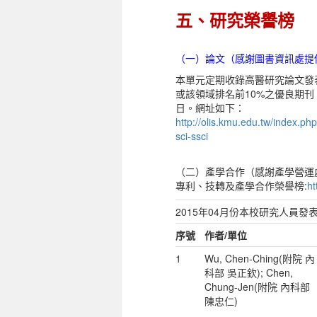
五、研究榮譽榜
（一）論文（感謝圖書資訊處提
本單元定期收錄高醫研究論文發表於SC
或該領域排名前10%之優良期刊。本
日。網址如下：
http://olis.kmu.edu.tw/index.ph
sci-ssci
（二）產學合作（感謝產學營運
專利、技轉及產學合作榮譽榜:
h
2015年04月份本校研究人員發表S
序號
作者
/
單位
1
Wu, Chen-Ching(附院 內
科部 吳正欽); Chen,
Chung-Jen(附院 內科部
陳忠仁)