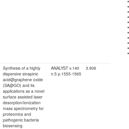
Synthesis of a highly
ANALYST v.140
3.906
dispersive sinapinic
n.5 p.1555-1565
acid@graphene oxide
(SA@GO) and its
applications as a novel
surface assisted laser
desorption/ionization
mass spectrometry for
proteomics and
pathogenic bacteria
biosensing