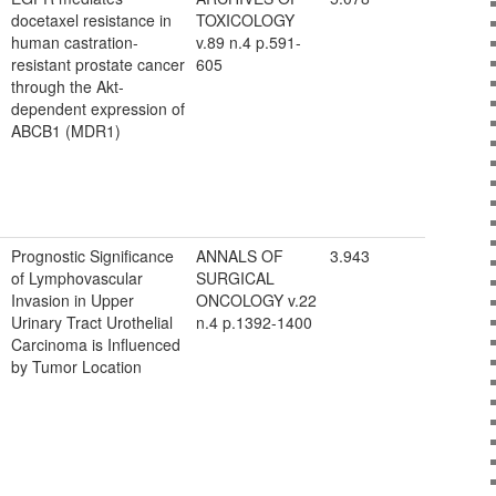
docetaxel resistance in
TOXICOLOGY
human castration-
v.89 n.4 p.591-
resistant prostate cancer
605
through the Akt-
dependent expression of
ABCB1 (MDR1)
Prognostic Significance
ANNALS OF
3.943
of Lymphovascular
SURGICAL
Invasion in Upper
ONCOLOGY v.22
Urinary Tract Urothelial
n.4 p.1392-1400
Carcinoma is Influenced
by Tumor Location