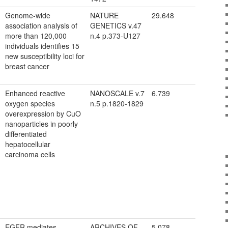
Genome-wide
NATURE
29.648
association analysis of
GENETICS v.47
more than 120,000
n.4 p.373-U127
individuals identifies 15
new susceptibility loci for
breast cancer
Enhanced reactive
NANOSCALE v.7
6.739
oxygen species
n.5 p.1820-1829
overexpression by CuO
nanoparticles in poorly
differentiated
hepatocellular
carcinoma cells
EGFR mediates
ARCHIVES OF
5.078