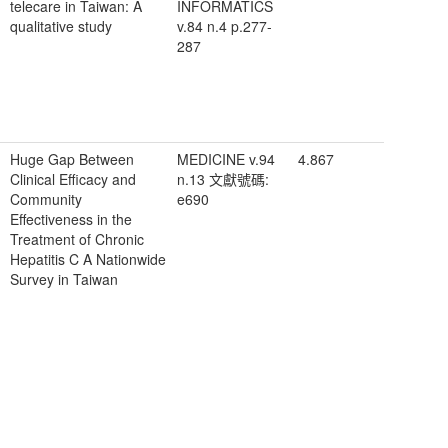
telecare in Taiwan: A
INFORMATICS
qualitative study
v.84 n.4 p.277-
287
Huge Gap Between
MEDICINE v.94
4.867
Clinical Efficacy and
n.13 文獻號碼:
Community
e690
Effectiveness in the
Treatment of Chronic
Hepatitis C A Nationwide
Survey in Taiwan