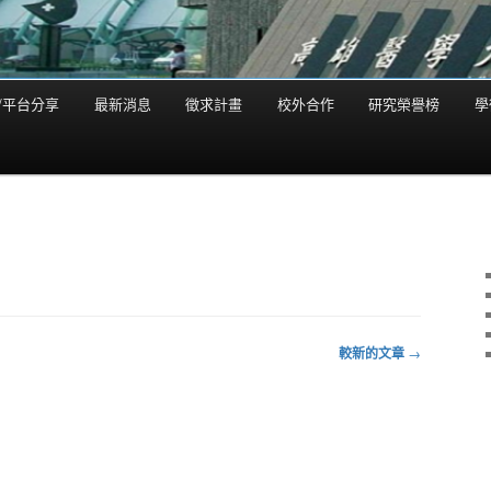
/平台分享
最新消息
徵求計畫
校外合作
研究榮譽榜
學
較新的文章
→