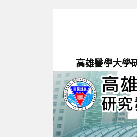
跳
跳
至
至
主
輔
要
助
內
內
容
容
高雄醫學大學