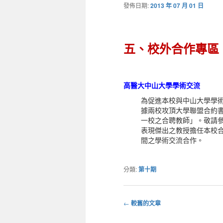
發佈日期:
2013 年 07 月 01 日
五、校外合作專區
高醫大中山大學學術交流
為促進本校與中山大學學術合
據兩校攻頂大學聯盟合約
一校之合聘教師」。敬請參
表現傑出之教授擔任本校
間之學術交流合作。
分類:
第十期
←
較舊的文章
文