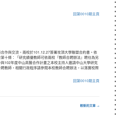
回第0010期主頁
作與交流，兩校於101.12.27簽署攻頂大學聯盟合約書。依
書第十條：「研究績優教師可依兩校『教師合聘辦法』聘任為另
與102年度中山高醫合作計畫之本校主持人邀請中山大學研究
合聘教師，相關行政程序請參閱本校教師合聘辦法，以落實校際
回第0010期主頁
較新的文章
→