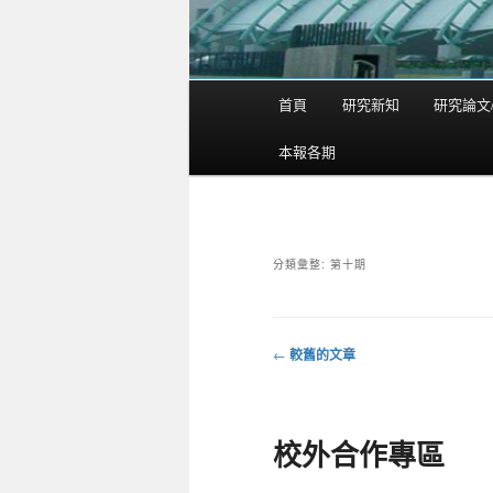
首頁
研究新知
研究論文
主
要
本報各期
選
單
分類彙整:
第十期
←
較舊的文章
文
章
導
校外合作專區
覽