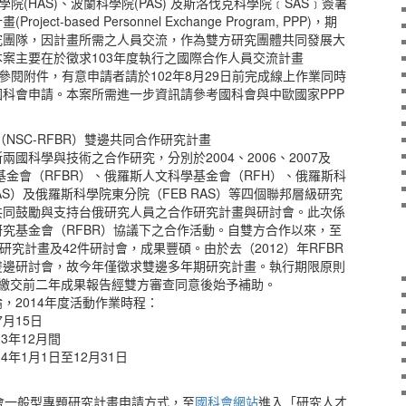
學院(HAS)、波蘭科學院(PAS) 及斯洛伐克科學院﹝SAS﹞簽署
ct-based Personnel Exchange Program, PPP)，期
究團隊，因計畫所需之人員交流，作為雙方研究團體共同發展大
案主要在於徵求103年度執行之國際合作人員交流計畫
請參閱附件，有意申請者請於102年8月29日前完成線上作業同時
科會申請。本案所需進一步資訊請參考國科會與中歐國家PPP
（NSC-RFBR）雙邊共同合作研究計畫
國科學與技術之合作研究，分別於2004、2006、2007及
究基金會（RFBR）、俄羅斯人文科學基金會（RFH）、俄羅斯科
AS）及俄羅斯科學院東分院（FEB RAS）等四個聯邦層級研究
共同鼓勵與支持台俄研究人員之合作研究計畫與研討會。此次係
究基金會（RFBR）協議下之合作活動。自雙方合作以來，至
研究計畫及42件研討會，成果豐碩。由於去（2012）年RFBR
雙邊研討會，故今年僅徵求雙邊多年期研究計畫。執行期限原則
提繳交前二年成果報告經雙方審查同意後始予補助。
，2014年度活動作業時程：
7月15日
13年12月間
4年1月1日至12月31日
科會一般型專題研究計畫申請方式，至
國科會網站
進入「研究人才