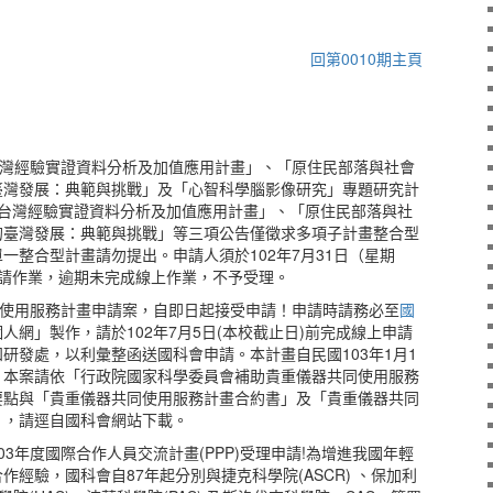
回第0010期主頁
台灣經驗實證資料分析及加值應用計畫」、「原住民部落與社會
臺灣發展：典範與挑戰」及「心智科學腦影像研究」專題研究計
「台灣經驗實證資料分析及加值應用計畫」、「原住民部落與社
的臺灣發展：典範與挑戰」等三項公告僅徵求多項子計畫整合型
一整合型計畫請勿提出。申請人須於102年7月31日（星期
申請作業，逾期未完成線上作業，不予受理。
同使用服務計畫申請案，自即日起接受申請！申請時請務必至
國
人網」製作，請於102年7月5日(本校截止日)前完成線上申請
研發處，以利彙整函送國科會申請。本計畫自民國103年1月1
日止。本案請依「行政院國家科學委員會補助貴重儀器共同使用服務
要點與「貴重儀器共同使用服務計畫合約書」及「貴重儀器共同
」，請逕自國科會網站下載。
3年度國際合作人員交流計畫(PPP)受理申請!為增進我國年輕
經驗，國科會自87年起分別與捷克科學院(ASCR) 、保加利