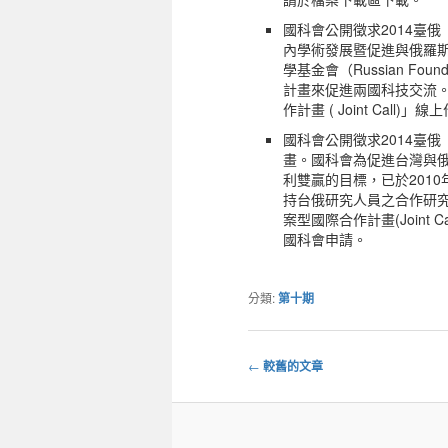
國科會公開徵求2014臺俄
內學術發展暨促進與俄羅斯
學基金會（Russian Foun
計畫來促進兩國科技交流。
作計畫 ( Joint Ca
國科會公開徵求2014臺俄
畫。國科會為促進台灣與
利雙贏的目標，已於2010
持台俄研究人員之合作研究
案型國際合作計畫(Join
國科會申請。
分類:
第十期
←
較舊的文章
文
章
導