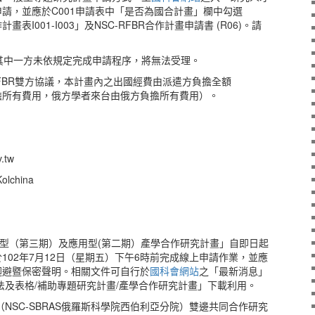
請，並應於C001申請表中「是否為國合計畫」欄中勾選
I001-I003」及NSC-RFBR合作計畫申請書 (R06)。請
人其中一方未依規定完成申請程序，將無法受理。
-RFBR雙方協議，本計畫內之出國經費由派遣方負擔全額
擔所有費用，俄方學者來台由俄方負擔所有費用）。
.tw
lchina
發型（第三期）及應用型(第二期）產學合作研究計畫」自即日起
102年7月12日（星期五）下午6時前完成線上申請作業，並應
迴避暨保密聲明。相關文件可自行於
國科會網站
之「最新消息」
法及表格/補助專題研究計畫/產學合作研究計畫」下載利用。
（NSC-SBRAS俄羅斯科學院西伯利亞分院）雙邊共同合作研究