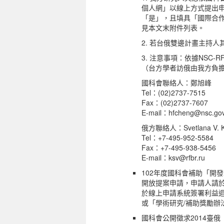
個人網」以線上方式提出申
「是」，且填具「國際合作計畫表
見本文末附件列表。
2. 若台俄雙邊計畫主持
3. 注意事項：依據NSC
（台方學者訪俄由我方負
國科會聯絡人：鄭旭峰
Tel：(02)2737-7515
Fax：(02)2737-7607
E-mail：hfcheng@nsc.gov
俄方聯絡人：Svetlana V. Ko
Tel：+7-495-952-5584
Fax：+7-495-938-5456
E-mail：ksv@rfbr.ru
102年度國科會補助「開
開放提案申請，申請人請於
於線上申請系統簽署利益
或「學術研究/補助獎勵辦
國科會公開徵求2014臺俄