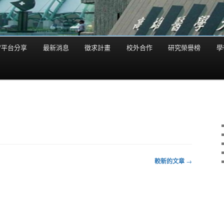
/平台分享
最新消息
徵求計畫
校外合作
研究榮譽榜
學
較新的文章
→