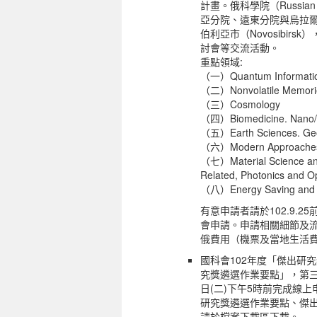
計畫。俄科學院（Russian 
亞分院、遠東分院與烏拉
伯利亞市（Novosibir
討會等交流活動。
重點領域:
（一）Quantum Informatio
（二）Nonvolatile Memori
（三）Cosmology
（四）Biomedicine. Nano/Mi
（五）Earth Sciences. Geolo
（六）Modern Approaches t
（七）Material Science and
Related, Photonics and Op
（八）Energy Saving and 
有意申請者請於102.9
會申請。申請相關細節及
俄費用（機票及當地生活
國科會102年度「傑出研
究獎遴選作業要點」，第三
日(二)下午5時前完成線
研究獎遴選作業要點、傑
請於檔案下載區下載。