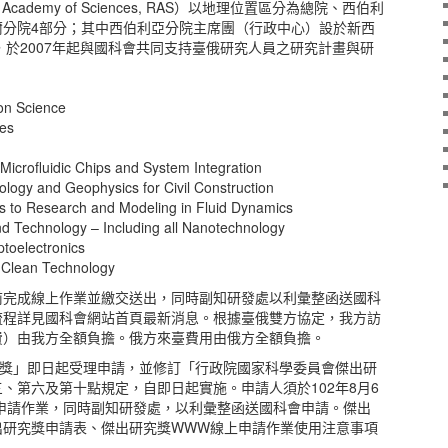
Academy of Sciences, RAS）以地理位置區分為總院、西伯利
爾分院4部分；其中西伯利亞分院主席團（行政中心）設於新西
sk），於2007年起與國科會共同支持臺俄研究人員之研究計畫與研
n Science
es
crofluidic Chips and System Integration
gy and Geophysics for Civil Construction
o Research and Modeling in Fluid Dynamics
 Technology – Including all Nanotechnology
toelectronics
Clean Technology
.25前完成線上作業並繳交送出，同時副知研發處以利彙整函送國科
流程詳見國科會網站首頁最新消息。根據臺俄雙方協定，我方訪
費）由我方全額負擔。俄方來臺費用由俄方全額負擔。
究獎」即日起受理申請，並修訂「行政院國家科學委員會傑出研
、第六及第十點規定，自即日起實施。申請人須於102年8月6
上申請作業，同時副知研發處，以利彙整函送國科會申請。傑出
出研究獎申請表、傑出研究獎WWW線上申請作業使用注意事項