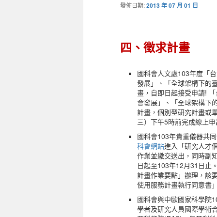
發佈日期:
2013 年 07 月 01 日
四、徵求計畫
國科會人文處103年度「
發展」、「全球架構下的
畫，自即日起接受申請! 
會發展」、「全球架構下
計畫，個別型研究計畫或單
三）下午5時前完成線上
國科會103年貴重儀器共
科會網站
進入「研究人才個
作業並繳交送出，同時副知
日起至103年12月31
計畫作業要點」辦理，該
使用服務計畫執行同意書
國科會與中歐國家科學院10
學者及研究人員國際學術合作