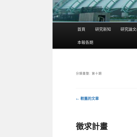
首頁
研究新知
研究論文
主
要
本報各期
選
單
分類彙整:
第十期
←
較舊的文章
文
章
導
徵求計畫
覽