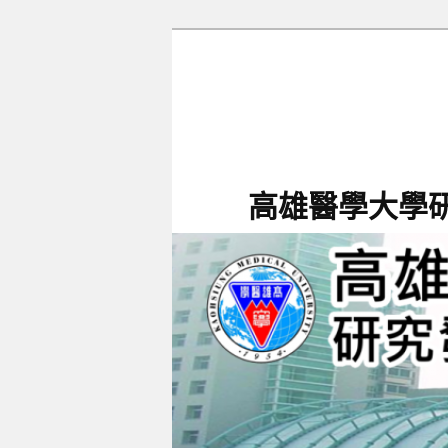
跳
跳
至
至
主
輔
要
助
內
內
容
容
高雄醫學大學