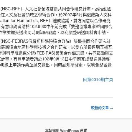
（NSC-RFH）人文社會領域雙邊共同合作研究計畫。為推動國
在人文及社會領域之學術合作，於2007年5月與俄羅斯人文科
dation for Humanities, RFH）達成協議，雙方同意以合作研究
有意申請者請於102.9.30中午前完成「雙邊協議專案型國際合
ll)」線上作業並繳交送出同時副知研發處，以利彙整函送國科會申請。
（NSC-FEBRAS俄羅斯科學院遠東分院）雙邊共同合作研究計
俄羅斯遠東地區科學與技術之合作研究，以雙方所長達到互補互
年與科學院遠東分院(FEB RAS)簽署合作備忘錄，共同鼓勵與支
計畫。有意申請者請於102年9月13日中午前完成雙邊協議專
t Call)線上申請作業並繳交送出，同時副知研發處，以利彙整函送
回第0010期主頁
較新的文章
→
本站採用 WordPress 建置