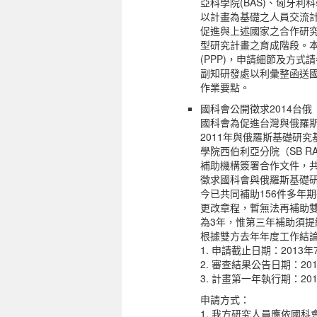
亞科學院(BAS)、匈牙利科
以計畫為基礎之人員交流計畫(Proje
促進與上述國家之合作研
型研究計畫之育成階段。本
(PPP)，申請細節及方式
副知研發處以利彙整函送國
作業要點。
國科會公開徵求2014台俄
國科會為促進台灣與俄羅斯兩
2011年與俄羅斯基礎研
學院西伯利亞分院（SB R
補助機構簽署合作文件，
徵求國科會與俄羅斯基礎研
今已共同補助156件多年期
更改章程，暫無法再補助
為3年，惟第三年補助須
根據雙方去年年度工作結論
1. 申請截止日期：2013年
2. 審查結果公告日期：20
3. 計畫第一年執行期：201
申請方式：
1. 我方研究人員應依國