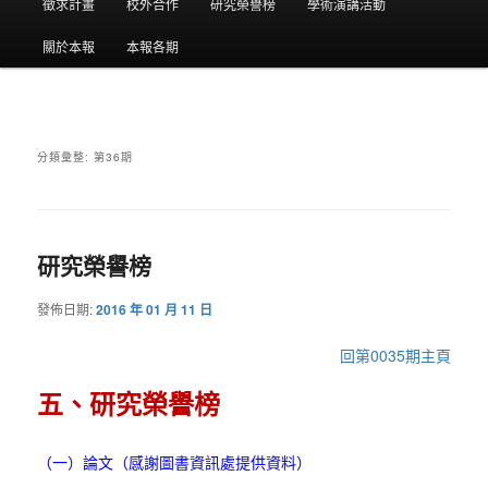
要
徵求計畫
校外合作
研究榮譽榜
學術演講活動
選
關於本報
本報各期
單
分類彙整:
第36期
研究榮譽榜
發佈日期:
2016 年 01 月 11 日
回第0035期主頁
五、研究榮譽榜
（一）論文（感謝圖書資訊處提供資料）