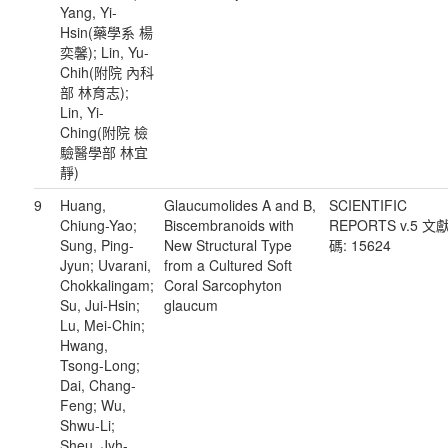
Yang, Yi-
Hsin(藥學系 楊
奕馨); Lin, Yu-
Chih(附院 內科
部 林育志);
Lin, Yi-
Ching(附院 檢
驗醫學部 林宜
靜)
9
Huang,
Glaucumolides A and B,
SCIENTIFIC
Chiung-Yao;
Biscembranoids with
REPORTS v.5 文
Sung, Ping-
New Structural Type
碼: 15624
Jyun; Uvarani,
from a Cultured Soft
Chokkalingam;
Coral Sarcophyton
Su, Jui-Hsin;
glaucum
Lu, Mei-Chin;
Hwang,
Tsong-Long;
Dai, Chang-
Feng; Wu,
Shwu-Li;
Sheu, Jyh-