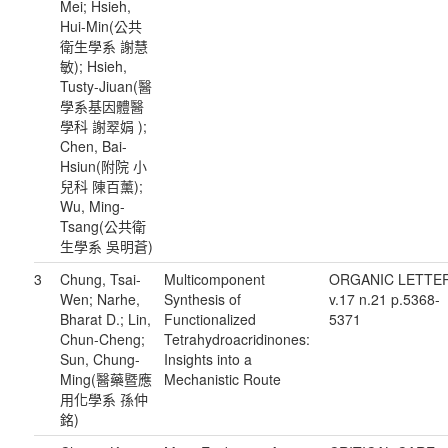
Mei; Hsieh,
Hui-Min(公共
衛生學系 謝慧
敏); Hsieh,
Tusty-Jiuan(醫
學系基因體醫
學科 謝翠娟 );
Chen, Bai-
Hsiun(附院 小
兒科 陳百薰);
Wu, Ming-
Tsang(公共衛
生學系 吳明蒼)
3
Chung, Tsai-
Multicomponent
ORGANIC LETTE
Wen; Narhe,
Synthesis of
v.17 n.21 p.5368-
Bharat D.; Lin,
Functionalized
5371
Chun-Cheng;
Tetrahydroacridinones:
Sun, Chung-
Insights into a
Ming(醫藥暨應
Mechanistic Route
用化學系 孫仲
銘)