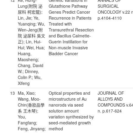
12
Ke, Hung-
Genetic Variations in
ANNALS OF
Lung(附院 泌
Glutathione Pathway
SURGICAL
尿科 柯宏龍);
Genes Predict Cancer
ONCOLOGY v.22 n
Lin, Jie; Ye,
Recurrence in Patients
p.4104-4110
Yuanqing; Wu,
Treated with
Wen-Jeng(附
Transurethral Resection
院 泌尿科 吳文
and Bacillus Calmette-
正); Lin, Hui-
Guerin Instillation for
Hui; Wei, Hua;
Non-muscle Invasive
Huang,
Bladder Cancer
Maosheng;
Chang, David
W.; Dinney,
Colin P.; Wu,
Xifeng
13
Ma, Xiao;
Optical properties and
JOURNAL OF
Wang, Moo-
microstructure of Au
ALLOYS AND
Chin(香妝品學
nanorods via seed
COMPOUNDS v.6
系 王木琴);
solution amount
n. p.617-624
You,
variation synthesized by
Fangfang;
seed-mediated growth
Feng, Jinyang;
method