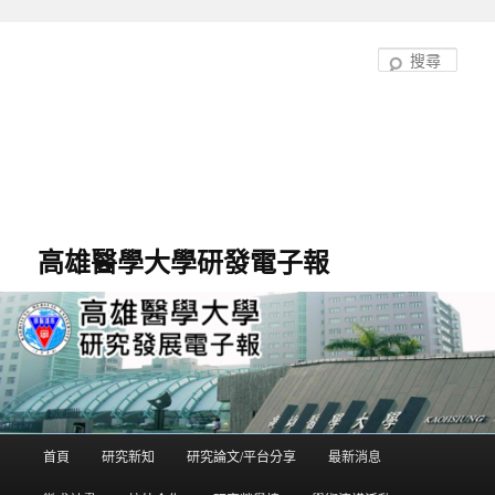
跳
跳
至
至
搜
主
輔
尋
要
助
內
內
容
容
高雄醫學大學研發電子報
首頁
研究新知
研究論文/平台分享
最新消息
主