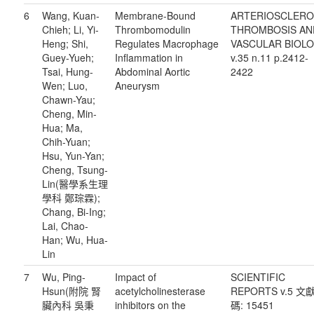
6
Wang, Kuan-
Membrane-Bound
ARTERIOSCLERO
Chieh; Li, Yi-
Thrombomodulin
THROMBOSIS AN
Heng; Shi,
Regulates Macrophage
VASCULAR BIOL
Guey-Yueh;
Inflammation in
v.35 n.11 p.2412-
Tsai, Hung-
Abdominal Aortic
2422
Wen; Luo,
Aneurysm
Chawn-Yau;
Cheng, Min-
Hua; Ma,
Chih-Yuan;
Hsu, Yun-Yan;
Cheng, Tsung-
Lin(醫學系生理
學科 鄭琮霖);
Chang, Bi-Ing;
Lai, Chao-
Han; Wu, Hua-
Lin
7
Wu, Ping-
Impact of
SCIENTIFIC
Hsun(附院 腎
acetylcholinesterase
REPORTS v.5 文
臟內科 吳秉
inhibitors on the
碼: 15451