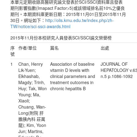
本單元定期收錄高醫研究論文發表於SCI/SSCI資料庫且發表
期刊影響指數(Imapact Factor>5)或該領域排名前10%之優良
期刊。本期資料庫更新日期：2015年11月01日至2015年11月
30日。網址如下：
http://olis.kmu.edu.tw/index.php/zh-
TW/notice/sci-ssci-awards.html
2015年11月份本校研究人員發表SCI/SSCI論文榮譽榜
序
作者/單位
篇名
出處
號
1
Chan, Henry
Association of baseline
JOURNAL OF
Lik-Yuen;
vitamin D levels with
HEPATOLOGY v.6
Elkhashab,
clinical parameters and
n.5 p.1086-1092
Magdy; Trinh,
treatment outcomes in
Huy; Tak, Won
chronic hepatitis B
Young; Ma,
Xiaoli;
Chuang, Wan-
Long(附院 肝
膽胰內科 莊萬
龍); Kim, Yoon
Jun; Martins,