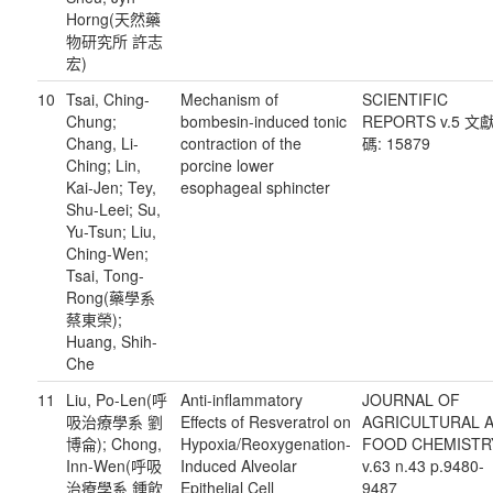
Horng(天然藥
物研究所 許志
宏)
10
Tsai, Ching-
Mechanism of
SCIENTIFIC
Chung;
bombesin-induced tonic
REPORTS v.5 文
Chang, Li-
contraction of the
碼: 15879
Ching; Lin,
porcine lower
Kai-Jen; Tey,
esophageal sphincter
Shu-Leei; Su,
Yu-Tsun; Liu,
Ching-Wen;
Tsai, Tong-
Rong(藥學系
蔡東榮);
Huang, Shih-
Che
11
Liu, Po-Len(呼
Anti-inflammatory
JOURNAL OF
吸治療學系 劉
Effects of Resveratrol on
AGRICULTURAL 
博侖); Chong,
Hypoxia/Reoxygenation-
FOOD CHEMISTR
Inn-Wen(呼吸
Induced Alveolar
v.63 n.43 p.9480-
治療學系 鍾飲
Epithelial Cell
9487