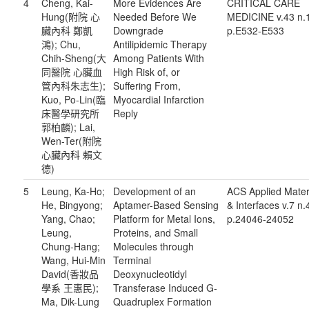
4
Cheng, Kai-
More Evidences Are
CRITICAL CARE
Hung(附院 心
Needed Before We
MEDICINE v.43 n.
臟內科 鄭凱
Downgrade
p.E532-E533
鴻); Chu,
Antilipidemic Therapy
Chih-Sheng(大
Among Patients With
同醫院 心臟血
High Risk of, or
管內科朱志生);
Suffering From,
Kuo, Po-Lin(臨
Myocardial Infarction
床醫學研究所
Reply
郭柏麟); Lai,
Wen-Ter(附院
心臟內科 賴文
德)
5
Leung, Ka-Ho;
Development of an
ACS Applied Mater
He, Bingyong;
Aptamer-Based Sensing
& Interfaces v.7 n.
Yang, Chao;
Platform for Metal Ions,
p.24046-24052
Leung,
Proteins, and Small
Chung-Hang;
Molecules through
Wang, Hui-Min
Terminal
David(香妝品
Deoxynucleotidyl
學系 王惠民);
Transferase Induced G-
Ma, Dik-Lung
Quadruplex Formation