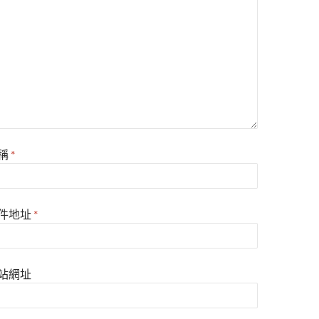
稱
*
件地址
*
站網址