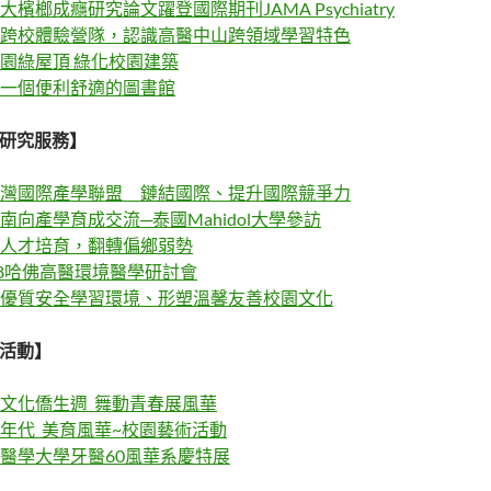
大檳榔成癮研究論文躍登國際期刊JAMA Psychiatry
跨校體驗營隊，認識高醫中山跨領域學習特色
園綠屋頂 綠化校園建築
一個便利舒適的圖書館
學研究服務】
灣國際產學聯盟 鏈結國際、提升國際競爭力
南向產學育成交流─泰國Mahidol大學參訪
人才培育，翻轉偏鄉弱勢
18哈佛高醫環境醫學研討會
優質安全學習環境、形塑溫馨友善校園文化
藝活動】
文化僑生週 舞動青春展風華
年代 美育風華~校園藝術活動
醫學大學牙醫60風華系慶特展