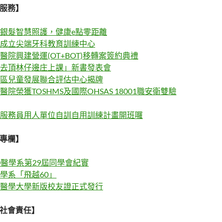
療服務】
銀髮智慧照護，健康e點零距離
成立尖端牙科教育訓練中心
醫院興建營運(OT+BOT)移轉案簽約典禮
去頂林仔邊庄上課」新書發表會
區兒童發展聯合評估中心揭牌
醫院榮獲TOSHMS及國際OHSAS 18001職安衛雙驗
服務員用人單位自訓自用訓練計畫開班囉
友專欄】
0醫學系第29屆同學會紀實
學系「飛越60」
醫學大學新版校友證正式發行
學社會責任】