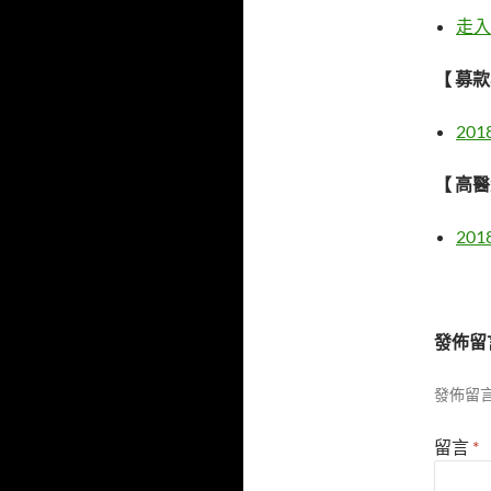
走入
【 募
20
【 高
20
發佈留
發佈留
留言
*