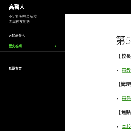
搜
高醫人
尋
跳
不定期報導最新校
園與校友動態
至
主
有關高醫人
第5
要
內
歷史卷期
容
【 校
近期留言
高教
【管理
高醫
【 焦
本校