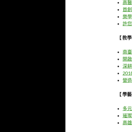
高醫
首創
樂學
許您
【 教
南臺
開啟
深耕
20
營造
【 學
多元
璀璨
高雄