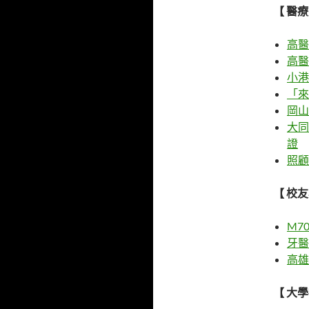
【 醫
高醫
高醫
小港
「來
岡山
大同
證
照顧
【 校
M7
牙醫
高雄
【 大