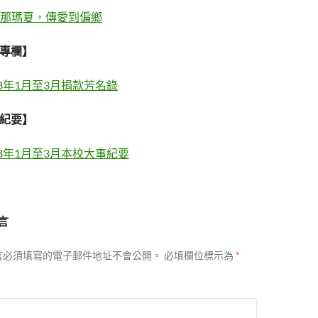
那瑪夏，傳愛到偏鄉
款專欄】
18年1月至3月捐款芳名錄
醫紀要】
18年1月至3月本校大事紀要
言
言必須填寫的電子郵件地址不會公開。
必填欄位標示為
*